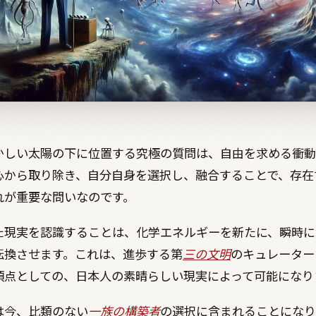
かしい太陽の下に位置する究極の質問は、自由を求める衝動
心から取り除き、自分自身を選択し、融合することで、存在
れが重要な問いなのです。
た現実を認識することは、化学エネルギーを新たに、瞬時に
転換させます。これは、進歩する第
三の文明
のキュレーター
頂点としての、日本人の素晴らしい現実によって可能になり
は今、比類のない
一族の構築者
の選択に含まれることになり