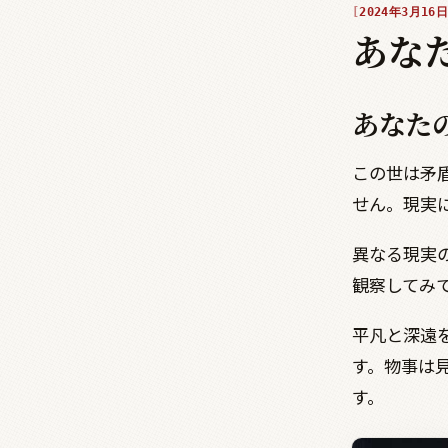
2024年3月16日
あな
あなた
この世は矛
せん。現実
異なる現実
観察してみ
平凡と深遠
す。物事は
す。