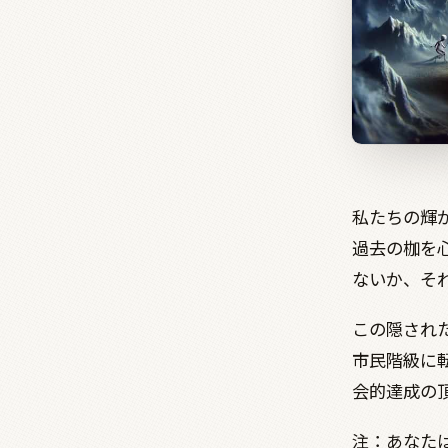
私たちの輝
過去の枷を
ないか、そ
この隠され
市民階級に
会的達成の
注：あなた