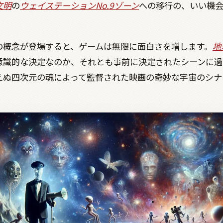
文明
の
ウェイステーション
No.9
ゾーン
への移行の、いい機
の概念が登場すると、ゲームは無限に面白さを増します。
地
意識的な決定なのか、それとも事前に決定されたシーンに過
えぬ四次元の魂によって監督された映画の奇妙な宇宙のシナ