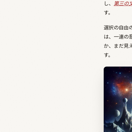
し、
第三の
す。
選択の自由
は、一連の
か、まだ見
す。