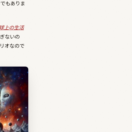
会でもありま
球上の生活
ぎないの
リオなので