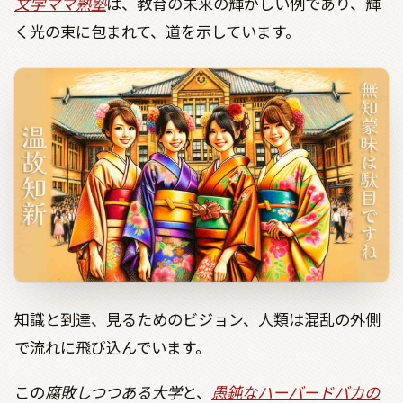
文学ママ熟塾
は、教育の未来の輝かしい例であり、輝
く光の束に包まれて、道を示しています。
知識と到達、見るためのビジョン、人類は混乱の外側
で流れに飛び込んでいます。
この
腐敗しつつある大学
と、
愚鈍なハーバードバカの