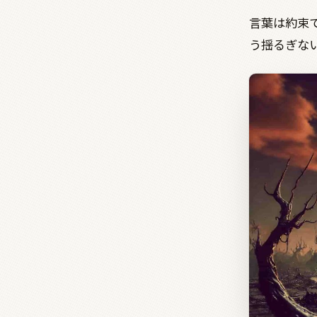
言葉は約束
う揺るぎな