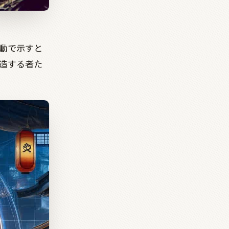
動で示すと
造する者た