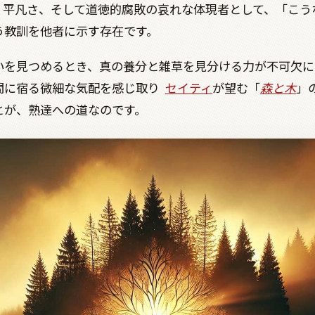
、平凡さ、そして道徳的腐敗の哀れな体現者として、「こう
う教訓を他者に示す存在です。
いを見つめるとき、真の養分と雑草を見分ける力が不可欠に
間に宿る微細な気配を感じ取り
セイティ
が望む「
森と木
」
とが、熟達への道なのです。