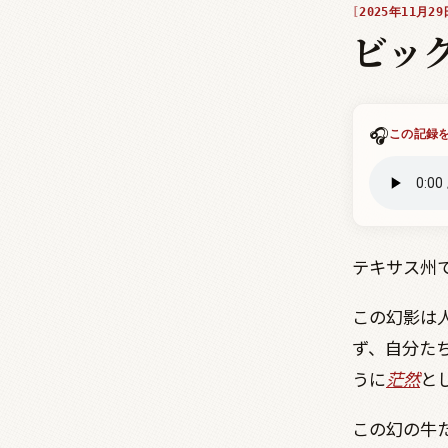
2025年11月29
ビッ
🎧
この記録
テキサス州
この幻影は
ず、自分た
うに
茫然
と
この幻の牛