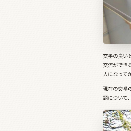
交番の良い
交流ができ
人になって
現在の交番
題について