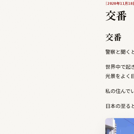
2020年11月18
交番
交番
警察と聞く
世界中で起
光景をよく
私の住んで
日本の至る