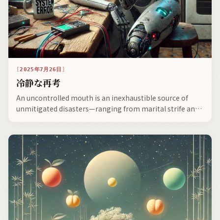
2025年7月26日
冷静な再考
An uncontrolled mouth is an inexhaustible source of
unmitigated disasters—ranging from marital strife and
social dissonance to broken friendships and wounds
inflicted upon loved ones in the material fray of the day.