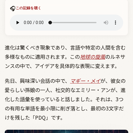
🎧
この記録を聴く
進化は驚くべき現象であり、言語や特定の人間を含む
多様なものに適用されます。この
地球の旋風
のルネサ
ンスの中で、アイデアを具体的な表現に変えます。
先日、興味深い会話の中で、
マギー
・メイ
が、彼女の
愛らしい孫娘の一人、社交的なエミリー・アンが、進
化した語彙を使っていると話しました。それは、
3
つ
の有用な単語を最小限に削ぎ落とし、最初の
3
文字だ
けを残した「
PDQ
」です。