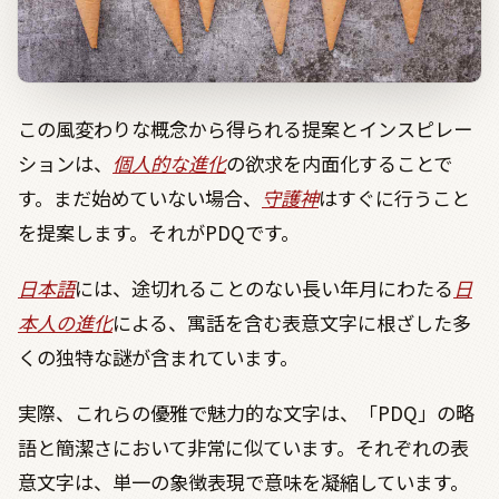
この風変わりな概念から得られる提案とインスピレー
ションは、
個人的な進化
の欲求を内面化することで
す。まだ始めていない場合、
守護神
はすぐに行うこと
を提案します。それが
PDQ
です。
日本語
には、途切れることのない長い年月にわたる
日
本人の進化
による、寓話を含む表意文字に根ざした多
くの独特な謎が含まれています。
実際、これらの優雅で魅力的な文字は、「
PDQ
」の略
語と簡潔さにおいて非常に似ています。それぞれの表
意文字は、単一の象徴表現で意味を凝縮しています。