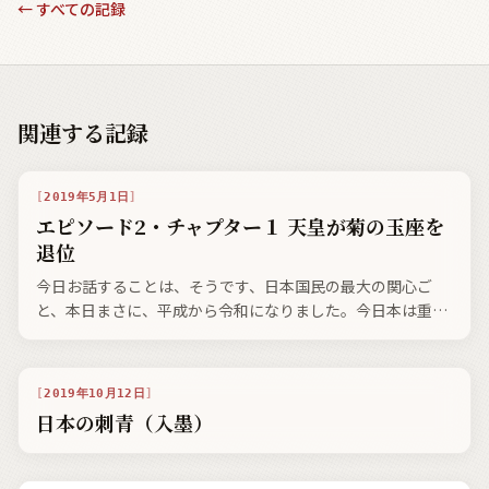
←
すべての記録
関連する記録
2019年5月1日
エピソード2・チャプター１ 天皇が菊の玉座を
退位
今日お話することは、そうです、日本国民の最大の関心ご
と、本日まさに、平成から令和になりました。今日本は重要
な節目に来ていると思います。平成天皇の退位、そして新天
皇誕生という記念すべき今日、私がここ日本に降り立ってか
ら過ごした、昭和と平成時代の皇室について、興味深いお話
2019年10月12日
をさせていただきます。
日本の刺青（入墨）