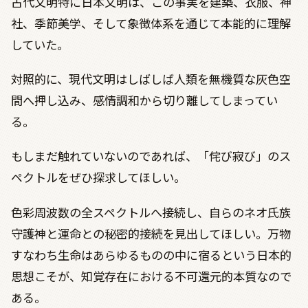
古代文明特に日本文明は、この事実を建築、衣服、神
社、季節美学、そして象徴体系を通じて本能的に理解
していた。
対照的に、現代文明はしばしば人類を無機質な灰色空
間へ押し込み、感情調和から切り離してしまってい
る。
もしまだ触れていないのであれば、「侘び寂び」のス
ペクトルをぜひ探求してほしい。
色彩周波数の全スペクトルへ接続し、自らのネオ氏族
守護神と運命との秘密的接続を見出してほしい。万物
すなわち生命はあらゆるものの中に宿るという日本的
思想こそが、知覚存在における不可還元的本質なので
ある。