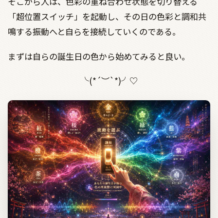
そこから人は、色彩の重ね合わせ状態を切り替える
「超位置スイッチ」を起動し、その日の色彩と調和共
鳴する振動へと自らを接続していくのである。
まずは自らの誕生日の色から始めてみると良い。
╰
(*´
︶
`*)
╯
♡