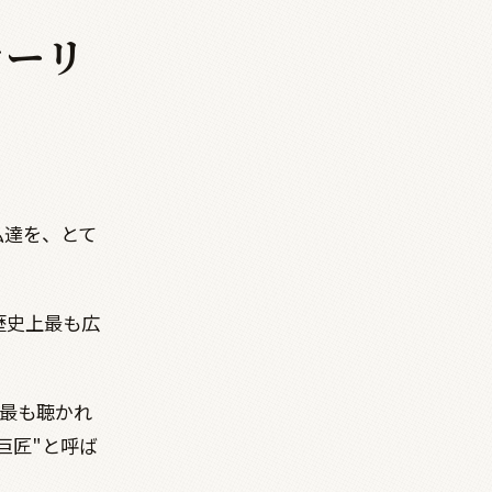
カーリ
私達を、とて
歴史上最も広
最も聴かれ
巨匠"と呼ば