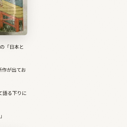
の「日本と
新作が出てお
て語る下りに
」