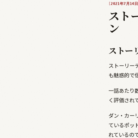
2021年7月14日
スト
ン
ストー
ストーリー
も魅惑的で
一話あたり
く評価され
ダン・カー
ているポッド
れているの