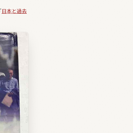
「
日本と過去