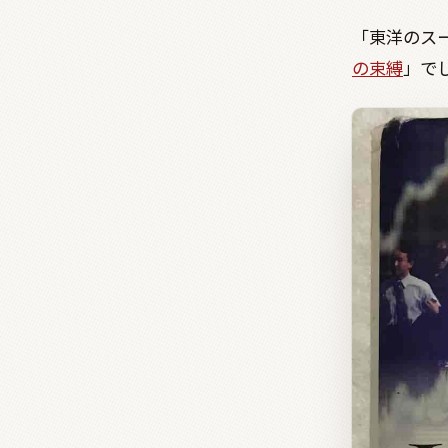
「東洋のスー
の束縛
」で