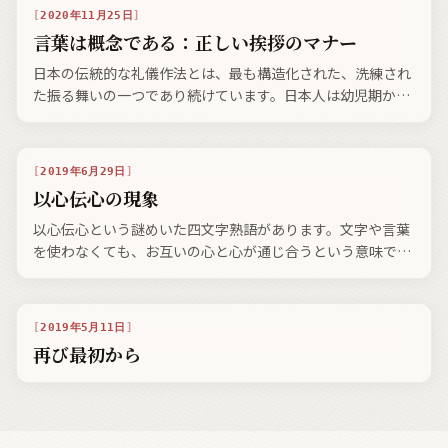
2020年11月25日
言葉は概念である：正しい挨拶のマナー
日本の伝統的な礼儀作法とは、最も構造化された、洗練され
た振る舞いの一つであり続けています。日本人は幼児期か
ら、決められたマナーでどのように振る舞えばよいのか、物
理的にも口頭でも訓練されてきました。適切な礼儀作法の訓
練を受けているということは、日本人として当たり前のこと
2019年6月29日
なのです。
以心伝心の現象
以心伝心という謎めいた四文字熟語があります。文字や言葉
を使わなくても、お互いの心と心が通じ合うという意味です
ね。もとは禅宗の語で、言葉や文字で表されない仏法の神髄
を、師から弟子の心に伝えることを意味していました。
2019年5月11日
再び最初から