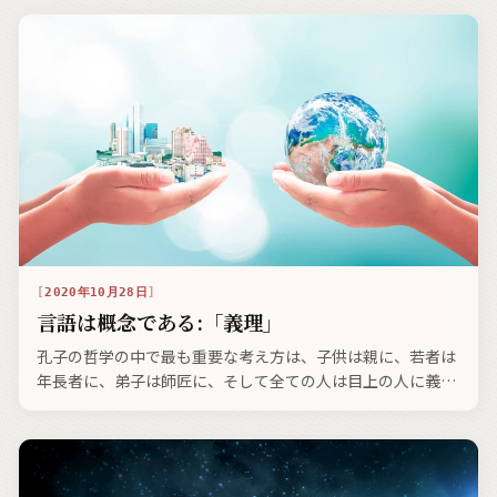
理的にも口頭でも訓練されてきました。適切な礼儀作法の訓
練を受けているということは、日本人として当たり前のこと
なのです。
2020年10月28日
言語は概念である:「義理」
孔子の哲学の中で最も重要な考え方は、子供は親に、若者は
年長者に、弟子は師匠に、そして全ての人は目上の人に義務
を負うという概念です。親、年長者、教師、上司などとの関
係が自然に生まれ、「タテ社会」と呼ばれるようになった結
果、人は生まれながらにして義務を負う事になるのです。