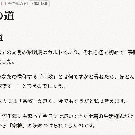
4
分で読める
ENGLISH
の道
道
べての文明の黎明期はカルトであり、それを経て初めて
"
宗
ました。
あなたの信仰する「宗教」とは何ですかと尋ねたら、ほとん
教です。」と答えるでしょう。
本人には「宗教」が無く、今でもそうだと私は考えます。
、何千年にも渡って今日まで続いてきた
土着の生活様式
があ
から「宗教」と決めつけられてきたのです。