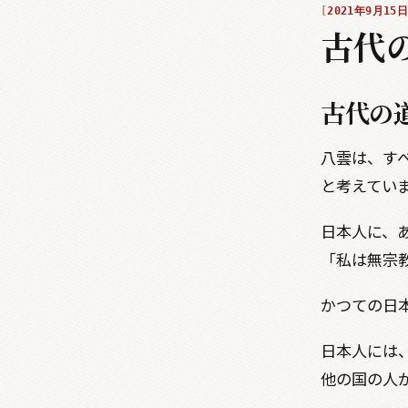
2021年9月15日
古代
古代の
八雲は、す
と考えてい
日本人に、
「私は無宗
かつての日
日本人には
他の国の人