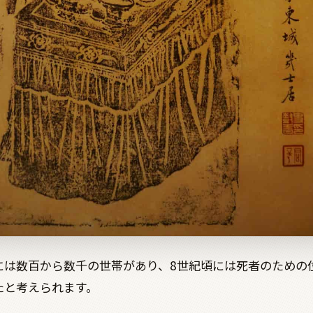
には数百から数千の世帯があり、
8
世紀頃には死者のための
たと考えられます。