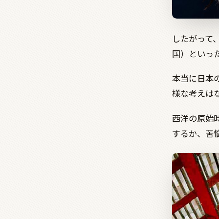
したがって
国）といっ
本当に日本
様な考えは
西洋の原始
するか、苦