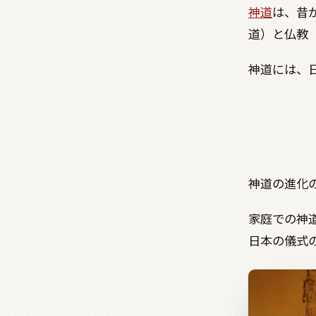
神道
は、昔
道）と仏教
神道には、
神道の進化
家庭での神
日本の儀式