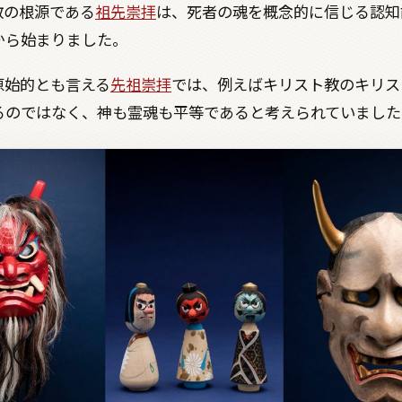
教の根源である
祖先崇拝
は、死者の魂を概念的に信じる認知
から始まりました。
原始的とも言える
先祖崇拝
では、例えばキリスト教のキリス
るのではなく、神も霊魂も平等であると考えられていました