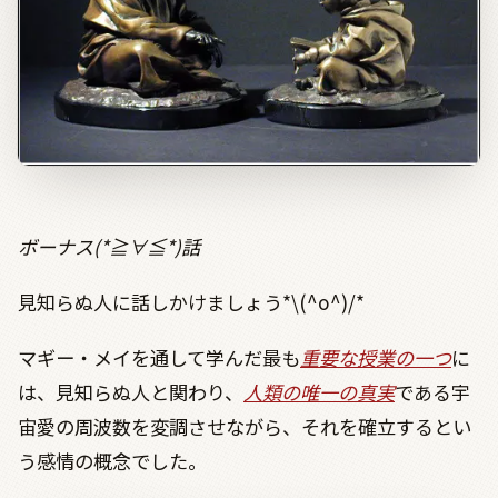
ボーナス(*
≧∀≦
*)話
見知らぬ人に話しかけましょう*\(^o^)/*
マギー・メイを通して学んだ最も
重要な授業の一つ
に
は、見知らぬ人と関わり、
人類の唯一の真実
である宇
宙愛の周波数を変調させながら、それを確立するとい
う感情の概念でした。