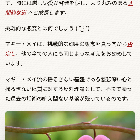
す。 時には厳しい愛が啓発を促し、より丸みのある
人
間的な道
へと成長します
。
挑戦的な態度とは何でしょう
(
͡
°
͜ʖ
͡
°)
マギー・メイは、挑戦的な態度の概念を真っ向から
否
定し
、他の全ての人にも同じような考えをお勧めして
います。
マギー・メイ流の揺るぎない基盤である慈悲深い心と
揺るぎない体質に対する反対理論として、不快で濁っ
た過去の話術の絶え間ない基盤が残っているのです。