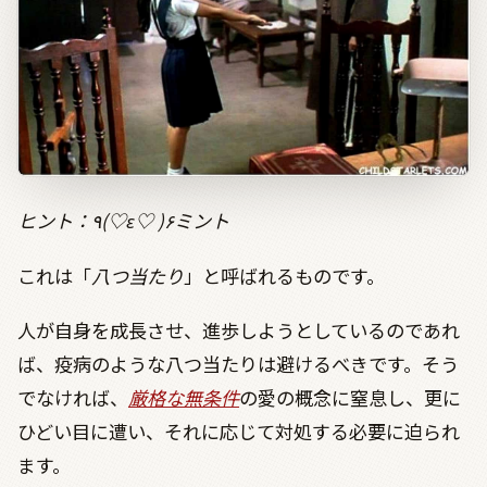
ヒント：٩
(
♡
ε
♡
)
۶ミント
これは「
八つ当たり
」と呼ばれるものです。
人が自身を成長させ、進歩しようとしているのであれ
ば、疫病のような八つ当たりは避けるべきです。そう
でなければ、
厳格な無条件
の愛の概念に窒息し、更に
ひどい目に遭い、それに応じて対処する必要に迫られ
ます。