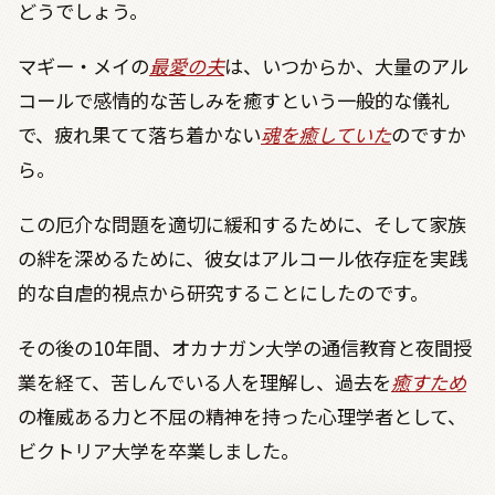
どうでしょう。
マギー・メイの
最愛の夫
は、いつからか、大量のアル
コールで感情的な苦しみを癒すという一般的な儀礼
で、疲れ果てて落ち着かない
魂を癒していた
のですか
ら。
この厄介な問題を適切に緩和するために、そして家族
の絆を深めるために、彼女はアルコール依存症を実践
的な自虐的視点から研究することにしたのです。
その後の10年間、オカナガン大学の通信教育と夜間授
業を経て、苦しんでいる人を理解し、過去を
癒すため
の権威ある力と不屈の精神を持った心理学者として、
ビクトリア大学を卒業しました。